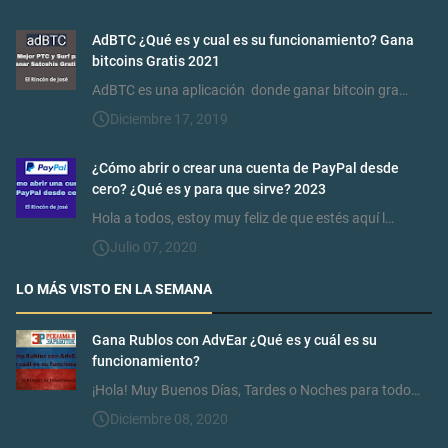
AdBTC ¿Qué es y cual es su funcionamiento? Gana
bitcoins Gratis 2021
AdBTC es una aplicación donde ganar bitcoin gra…
Diciembre 17, 2019
¿Cómo abrir o crear una cuenta de PayPal desde
cero? ¿Qué es y para que sirve? 2023
Hola a todos, estoy muy feliz de que estés aquí l…
Julio 07, 2020
LO MÁS VISTO EN LA SEMANA
Gana Rublos con AdvEar ¿Qué es y cuál es su
funcionamiento?
¡Hola! Muy Buenos Días, Tardes o Noches para todo…
Diciembre 08, 2020