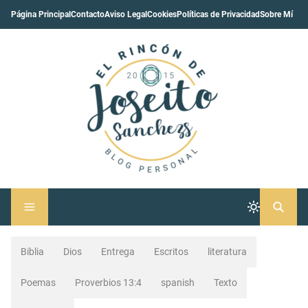
Página Principal
Contacto
Aviso Legal
Cookies
Políticas de Privacidad
Sobre Mí
Biblia
Dios
Entrega
Escritos
literatura
Poemas
Proverbios 13:4
spanish
Texto