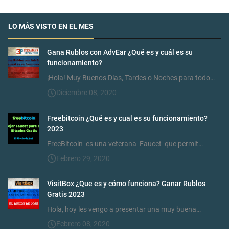
LO MÁS VISTO EN EL MES
Gana Rublos con AdvEar ¿Qué es y cuál es su
funcionamiento?
¡Hola! Muy Buenos Días, Tardes o Noches para todo…
Diciembre 08, 2020
Freebitcoin ¿Qué es y cual es su funcionamiento?
2023
FreeBitcoin es una veterana Faucet que permit…
Febrero 29, 2020
VisitBox ¿Que es y cómo funciona? Ganar Rublos
Gratis 2023
Hola, hoy les vengo a presentar una muy buena…
Febrero 08, 2020