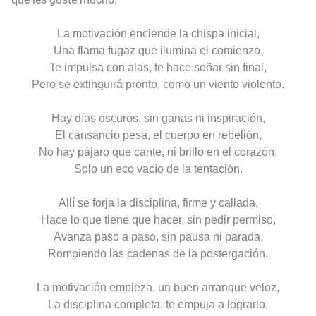
La motivación enciende la chispa inicial,
U
n
a
flama
fugaz que ilumina el comienzo
,
Te impulsa con alas, te hace soñar sin final,
P
ero se
extinguirá
pronto, como un viento violento.
Hay días oscuros, sin ganas ni inspiración,
E
l
cansancio
pesa, el cuerpo en rebelión
,
No hay
pájaro
que cante, ni
brillo
en el corazón,
S
olo
un
eco vacío de la tentación.
Allí
se forja
la disciplina, firme y callada,
H
ace lo que
tiene que hacer,
sin pedir p
ermiso,
Avanza paso a paso, sin pausa ni parada,
R
omp
iendo
las cadenas de la postergación.
La motivación empieza, un b
uen
arranque veloz,
L
a disciplina completa, te
empuja
a
lograrlo,