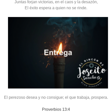
Juntas forjan victorias, en el caos y
la desazón
,
E
l éxito espera a quien no se rinde
.
El perezoso desea y no consigue; el que trabaja, prospera.
Proverbios 13:4