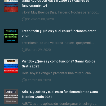
Gana Rublos con AdvEar ¿Qué es y cuál es su
funcionamiento?
¡Hola! Muy Buenos Días, Tardes o Noches para todo…
Diciembre 08, 2020
Freebitcoin ¿Qué es y cual es su funcionamiento?
2023
FreeBitcoin es una veterana Faucet que permit…
Febrero 29, 2020
VisitBox ¿Que es y cómo funciona? Ganar Rublos
Gratis 2023
Hola, hoy les vengo a presentar una muy buena…
Febrero 08, 2020
AdBTC ¿Qué es y cual es su funcionamiento? Gana
bitcoins Gratis 2021
AdBTC es una aplicación donde ganar bitcoin gra…