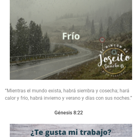
“Mientras el mundo exista, habrá siembra y cosecha; hará
calor y frío, habrá invierno y verano y días con sus noches.”
Génesis 8:22