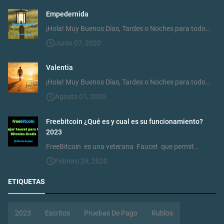
Empedernida
¡Hola! Muy Buenos Días, Tardes o Noches para todo…
Junio 07, 2020
Valentia
¡Hola! Muy Buenos Días, Tardes o Noches para todo…
Agosto 01, 2026
Freebitcoin ¿Qué es y cual es su funcionamiento?
2023
FreeBitcoin es una veterana Faucet que permit…
Febrero 29, 2020
ETIQUETAS
2023
Escritos
Pruebas De Pago
Rublos