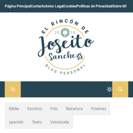
Página Principal
Contacto
Aviso Legal
Cookies
Políticas de Privacidad
Sobre Mí
Biblia
Escritos
Frío
literatura
Poemas
spanish
Texto
Venezuela