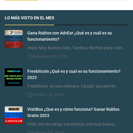
LO MÁS VISTO EN EL MES
Gana Rublos con AdvEar ¿Qué es y cuál es su
funcionamiento?
¡Hola! Muy Buenos Días, Tardes o Noches para todo…
Diciembre 08, 2020
Freebitcoin ¿Qué es y cual es su funcionamiento?
2023
FreeBitcoin es una veterana Faucet que permit…
Febrero 29, 2020
VisitBox ¿Que es y cómo funciona? Ganar Rublos
Gratis 2023
Hola, hoy les vengo a presentar una muy buena…
Febrero 08, 2020