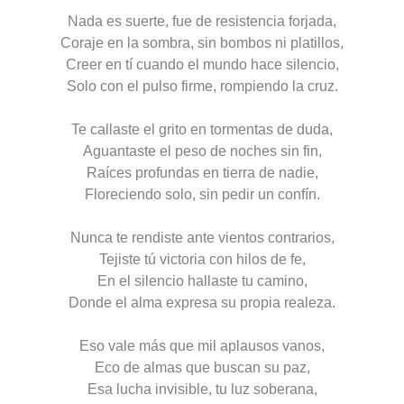
N
ada
es
suerte, fue
de
resistencia forjada,
C
oraje en la sombra, sin
bombos
ni
platillos
,
Cree
r en t
í
cuando el mundo
hace silencio
,
S
olo
con
el pulso firme, rompiendo la cruz.
Te callaste el grito en tormentas de duda,
A
guantaste el peso de noches sin fin,
R
aíces profundas en tierra
de nadie
,
F
loreciendo solo, sin pedir un confín.
Nunca te rendiste ante vientos contrarios,
T
ejiste
tú
victoria con hilos de fe,
E
n el silencio hallaste tu
camino
,
D
onde el alma
expresa
su propia realeza.
Eso vale más que mil aplausos vanos,
E
co de almas que buscan su paz,
Esa
lucha invisible, tu luz soberana,