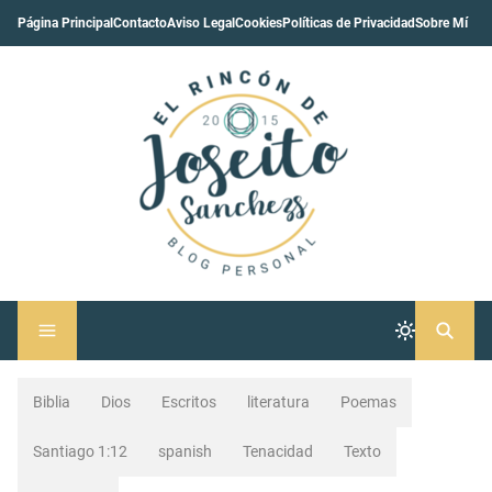
Página Principal
Contacto
Aviso Legal
Cookies
Políticas de Privacidad
Sobre Mí
Biblia
Dios
Escritos
literatura
Poemas
Santiago 1:12
spanish
Tenacidad
Texto